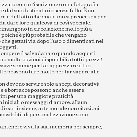
zzato con un’iscrizione o una fotografia
re dal suo destinatario senza fallo. È un
ra e del fatto che qualcuno si preoccupa per
 dare loro qualcosa di così speciale.
i rimangono in circolazione molto più a
i poiché è più probabile che vengano
che gettati via dopo l’uso o dimenticati nel
oggetti.
rompere il salvadanaio quando acquisti
no molte opzioni disponibili a tutti i prezzi!
ssive somme per far apprezzare il tuo
etto possono fare molto per far sapere alle
non devono servire solo a scopi decorativi;
azze e borracce possono anche essere
ni per una maggiore praticità!
on iniziali o messaggi d’amore, album
di cari insieme, arte murale con citazioni
e possibilità di personalizzazione sono
 mantenere viva la sua memoria per sempre,