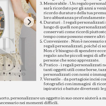
Memorabile – Un regalo personali
sarà ricordato per gli anni a veni
ricordo duraturo della tua premu
loro abbastanza profondamente da
Duraturi – I regali personalizzat
lungo di quelli non personalizzat
conservati come ricordi piuttosto 
tempo come possono essere altri 
Conveniente – Non è necessario 
regali personalizzati, poiché ci so
Non c’è bisogno di spendere ecce
regalo; anche piccoli segni di aff
persone che sono apprezzate.
Pratico – i regali personalizzati 
tanti oggetti utili come borse, t
personalizzati con nomi o immagi
Versatile – da portagioie incisi c
fotografici con immagini di ricor
ispiratrici o battute divertenti: l
morto, personalizzare un oggetto in suo onore aiuterà a
ecessario nei momenti difficili.