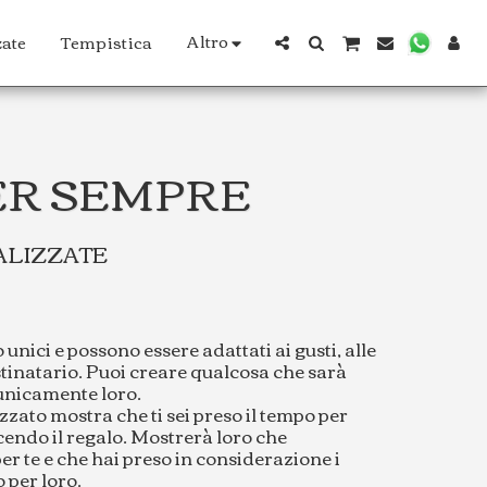
Altro
zate
Tempistica
ER SEMPRE
ALIZZATE
unici e possono essere adattati ai gusti, alle
estinatario. Puoi creare qualcosa che sarà
unicamente loro.
ato mostra che ti sei preso il tempo per
cendo il regalo. Mostrerà loro che
er te e che hai preso in considerazione i
 per loro.