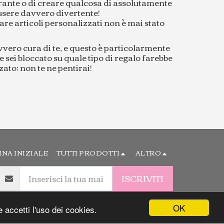
arante o di creare qualcosa di assolutamente
 essere davvero divertente!
nare articoli personalizzati non è mai stato
vvero cura di te, e questo è particolarmente
e sei bloccato su quale tipo di regalo farebbe
to: non te ne pentirai!
INA INIZIALE
TUTTI PRODOTTI
ALTRO
ISCRIVITI
OK
 accetti l'uso dei cookies.