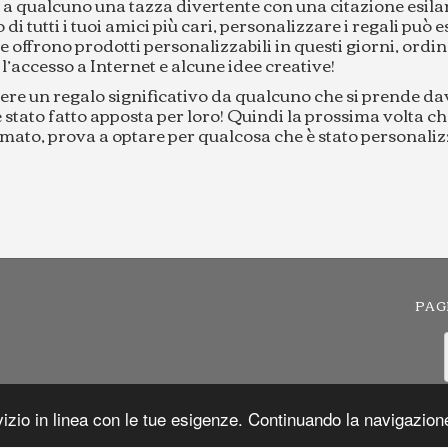
re a qualcuno una tazza divertente con una citazione esil
di tutti i tuoi amici più cari, personalizzare i regali può
e offrono prodotti personalizzabili in questi giorni, ordi
è l’accesso a Internet e alcune idee creative!
vere un regalo significativo da qualcuno che si prende da
 è stato fatto apposta per loro! Quindi la prossima volta ch
to, prova a optare per qualcosa che è stato personalizza
PAG
izio in linea con le tue esigenze. Continuando la navigazione