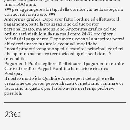
fino a 300 anni.
♥️♥️♥️ per aggiungere altri tipi della cornice vai nella categoria
cornici sul nostro sito ♥️♥️♥️
Anteprima grafica: Dopo aver fatto l'ordine ed effettuato il
pagamento, parte la realizzazione del tuo poster
personalizzato, ma attenzione, Anteprima grafica del tuo
ordine sarà visibile sulla tua mail entro 24 -72 ore (giorni
feriali) dal pagamento. Dopo aver ricevuto l’anteprima potrai
chiederci una volta tutte le eventuali modifiche.
I nostri prodotti vengono spediti tramite i principali corrieri
che operano sul nostro territorio ed ogni spedizione è
tracciabile.
Pagamenti: Puoi scegliere di effettuare il pagamento tramite
Carte di credito, Paypal, Bonifico bancario e ricarica
Postepay.
Il nostro motto è la Qualità e Amore per i dettagli e nella
creazione dei poster personalizzati ci mettiamo l'anima e ci
facciamo in quattro per fartelo avere nei tempi più brevi
possibili.
23
€