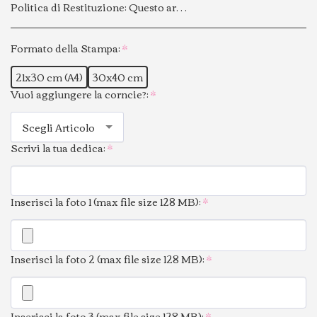
Politica di Restituzione:
Questo articolo personalizzato viene realizzato su richiesta specifica del cliente e contiene dati personali confermati al momento dell’acquisto. Per questo motivo, non è possibile effettuare cambi o resi.
Formato della Stampa:
*
21x30 cm (A4)
30x40 cm
Vuoi aggiungere la corncie?:
*
Scegli Articolo
Scrivi la tua dedica:
*
Inserisci la foto 1 (max file size 128 MB):
*
Inserisci la foto 2 (max file size 128 MB):
*
Inserisci la foto 3 (max file size 128 MB):
*