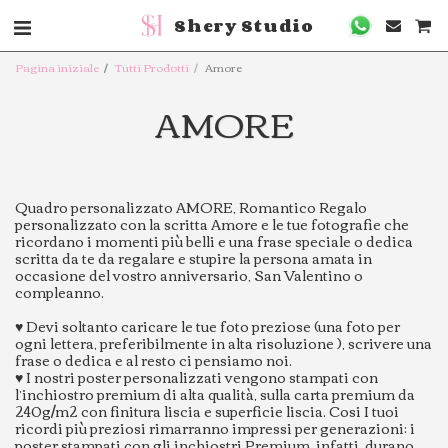
Shery Studio
Pagina iniziale
Tutti Prodotti
Amore
AMORE
Quadro personalizzato AMORE, Romantico Regalo
personalizzato con la scritta Amore e le tue fotografie che
ricordano i momenti più belli e una frase speciale o dedica
scritta da te da regalare e stupire la persona amata in
occasione del vostro anniversario, San Valentino o
compleanno.
♥️ Devi soltanto caricare le tue foto preziose (una foto per
ogni lettera, preferibilmente in alta risoluzione ), scrivere una
frase o dedica e al resto ci pensiamo noi.
♥️ I nostri poster personalizzati vengono stampati con
l’inchiostro premium di alta qualità, sulla carta premium da
240g/m2 con finitura liscia e superficie liscia. Cosi I tuoi
ricordi più preziosi rimarranno impressi per generazioni: i
poster stampati con gli inchiostri Premium, infatti, durano