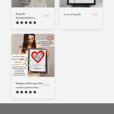
35
€
Regalo
Love Family
29
€
ROMANTICO
Onda sonora
Mappa del luogo del
20
€
nostro primo bacio
, primo incontro