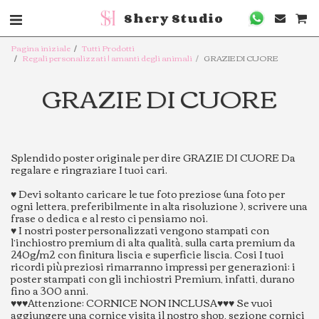
Shery Studio
Pagina iniziale
Tutti Prodotti
Regali personalizzati | amanti degli animali
GRAZIE DI CUORE
GRAZIE DI CUORE
Splendido poster originale per dire GRAZIE DI CUORE Da
regalare e ringraziare I tuoi cari.
♥️ Devi soltanto caricare le tue foto preziose (una foto per
ogni lettera, preferibilmente in alta risoluzione ), scrivere una
frase o dedica e al resto ci pensiamo noi.
♥️ I nostri poster personalizzati vengono stampati con
l’inchiostro premium di alta qualità, sulla carta premium da
240g/m2 con finitura liscia e superficie liscia. Cosi I tuoi
ricordi più preziosi rimarranno impressi per generazioni: i
poster stampati con gli inchiostri Premium, infatti, durano
fino a 300 anni.
♥️♥️♥️Attenzione: CORNICE NON INCLUSA♥️♥️♥️ Se vuoi
aggiungere una cornice visita il nostro shop, sezione cornici