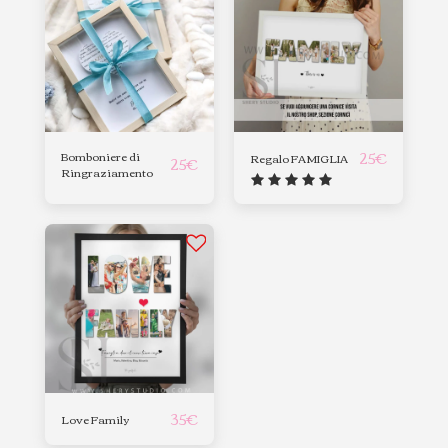
25
€
Bomboniere di
Regalo FAMIGLIA
25
€
Ringraziamento
35
€
Love Family