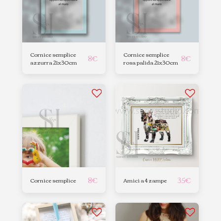
Cornice semplice
Cornice semplice
8
€
8
€
azzurra 21x30cm
rosa palida 21x30cm
8
€
35
€
Cornice semplice
Amici a 4 zampe