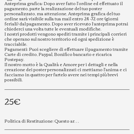
Anteprima grafica: Dopo aver fatto l'ordine ed effettuato il
pagamento, parte la realizzazione del tuo poster
personalizzato, ma attenzione, Anteprima grafica del tuo
ordine sarà visibile sulla tua mail entro 24 -72 ore (giorni
feriali) dal pagamento. Dopo aver ricevuto l’anteprima potrai
chiederci una volta tutte le eventuali modifiche.
I nostri prodotti vengono spediti tramite i principali corrieri
che operano sul nostro territorio ed ogni spedizione è
tracciabile.
Pagamenti: Puoi scegliere di effettuare il pagamento tramite
Carte di credito, Paypal, Bonifico bancario e ricarica
Postepay.
Il nostro motto è la Qualità e Amore per i dettagli e nella
creazione dei poster personalizzati ci mettiamo l'anima e ci
facciamo in quattro per fartelo avere nei tempi più brevi
possibili.
25
€
Politica di Restituzione:
Questo articolo personalizzato viene realizzato su richiesta specifica del cliente e contiene dati personali confermati al momento dell’acquisto. Per questo motivo, non è possibile effettuare cambi o resi.