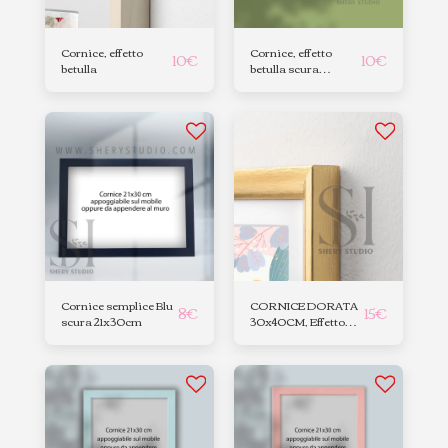
Cornice, effetto
Cornice, effetto
10
€
10
€
betulla
betulla scura
21x30cm
Cornice semplice Blu
CORNICE DORATA
8
€
15
€
scura 21x30cm
30x40CM, Effetto
Metallo