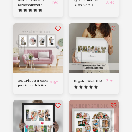
15
€
25
€
personalizzato
Buon Natale
25
€
Set di 4 poster copri
Regalo FAMIGLIA
39
€
parete con le lettere
LOVE