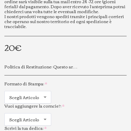
ordine sarà visibile sulla tua mail entro 24 -72 ore (giorni
feriali) dal pagamento. Dopo aver ricevuto l’anteprima potrai
chiederci una volta tutte le eventuali modifiche.
I nostri prodotti vengono spediti tramite i principali corrieri
che operano sul nostro territorio ed ogni spedizione è
tracciabile.
20
€
Politica di Restituzione:
Questo articolo personalizzato viene realizzato su richiesta specifica del cliente e contiene dati personali confermati al momento dell’acquisto. Per questo motivo, non è possibile effettuare cambi o resi.
Formato di Stampa:
*
Scegli Articolo
Vuoi aggiungere la corncie?:
*
Scegli Articolo
Scrivi la tua dedica:
*