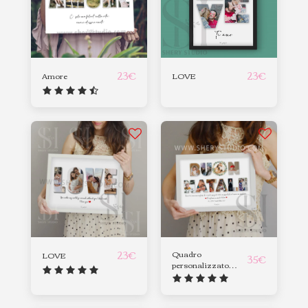
23
€
23
€
Amore
LOVE
23
€
Quadro
LOVE
35
€
personalizzato
Buon Natale 2022