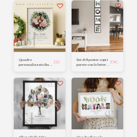
Quadro
Set di 4 poster copri
15
€
39
€
personalizzato Buon
parete con le lettere
Natale 2023
HOME
Albero Della Vita
Quadro floreale