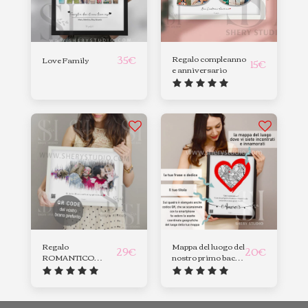
35
€
Regalo compleanno
Love Family
15
€
e anniversario
Regalo
Mappa del luogo del
29
€
20
€
ROMANTICO
nostro primo bacio
Onda sonora
, primo incontro