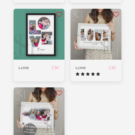
23
€
23
€
LOVE
LOVE