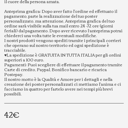
il cuore della persona amata.
Anteprima grafica: Dopo aver fatto l'ordine ed effettuato il
pagamento, parte la realizzazione del tuo poster
personalizzato, ma attenzione, Anteprima grafica del tuo
ordine sarà visibile sulla tua mail entro 24 -72 ore (giorni
feriali) dal pagamento. Dopo aver ricevuto l’anteprima potrai
chiederci una volta tutte le eventuali modifiche.
I nostri prodotti vengono spediti tramite i principali corrieri
che operano sul nostro territorio ed ogni spedizione è
tracciabile.
♥️La spedizione è GRATUITA IN TUTTA ITALIA per gli ordini
superiori a 100 euro.
Pagamenti: Puoi scegliere di effettuare il pagamento tramite
Carte di credito, Paypal, Bonifico bancario e ricarica
Postepay.
Il nostro motto è la Qualità e Amore per i dettagli e nella
creazione dei poster personalizzati ci mettiamo l'anima e ci
facciamo in quattro per fartelo avere nei tempi più brevi
possibili.
42
€