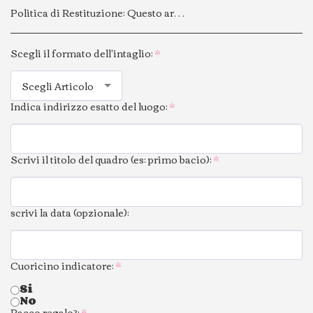
Politica di Restituzione:
Questo articolo personalizzato viene realizzato su richiesta specifica del cliente e contiene dati personali confermati al momento dell’acquisto. Per questo motivo, non è possibile effettuare cambi o resi.
Scegli il formato dell'intaglio:
*
Scegli Articolo
Indica indirizzo esatto del luogo:
*
Scrivi il titolo del quadro (es: primo bacio):
*
scrivi la data (opzionale):
Cuoricino indicatore:
*
Si
No
Pacco regalo?:
*