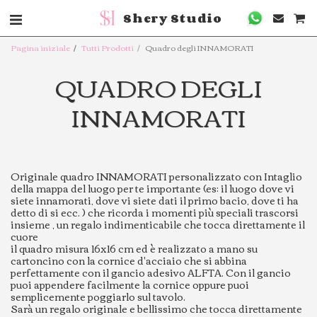
Shery Studio
Pagina iniziale
Tutti Prodotti
Quadro degli INNAMORATI
QUADRO DEGLI
INNAMORATI
Originale quadro INNAMORATI personalizzato con Intaglio
della mappa del luogo per te importante (es: il luogo dove vi
siete innamorati, dove vi siete dati il primo bacio, dove ti ha
detto di si ecc. ) che ricorda i momenti più speciali trascorsi
insieme , un regalo indimenticabile che tocca direttamente il
cuore
il quadro misura 16x16 cm ed è realizzato a mano su
cartoncino con la cornice d'acciaio che si abbina
perfettamente con il gancio adesivo ALFTA. Con il gancio
puoi appendere facilmente la cornice oppure puoi
semplicemente poggiarlo sul tavolo.
Sarà un regalo originale e bellissimo che tocca direttamente