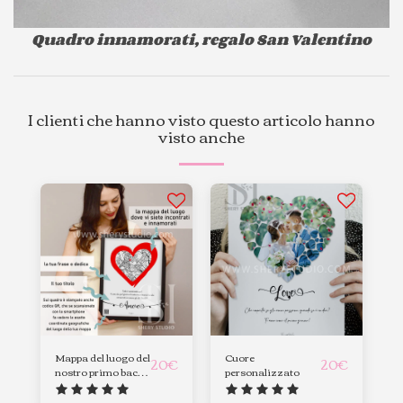
Quadro innamorati, regalo San Valentino
I clienti che hanno visto questo articolo hanno
visto anche
Mappa del luogo del
Cuore
20
€
20
€
nostro primo bacio
personalizzato
, primo incontro