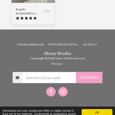
Regalo
29
€
ROMANTICO
Onda sonora
PAGINA INIZIALE
TUTTI PRODOTTI
ALTRO
Shery Studio
Copyright © 2026 Tutti i diritti riservati
Privacy
ISCRIVITI
sherystudio.com usa i cookies per offrire un miglior servizio in
OK
linea con le tue esigenze. Continuando la navigazione accetti